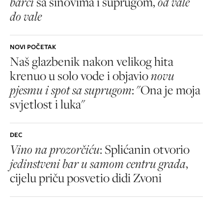
barci
sa sinovima i suprugom,
od vale
do vale
NOVI POČETAK
Naš glazbenik nakon velikog hita
krenuo u solo vode i objavio
novu
pjesmu i spot sa suprugom
: "Ona je moja
svjetlost i luka"
DEC
Vino na prozorčiću
: Splićanin otvorio
jedinstveni bar u samom centru grada
,
cijelu priču posvetio didi Zvoni