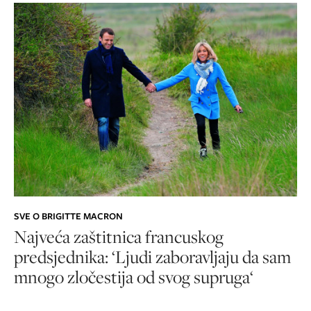
SVE O BRIGITTE MACRON
Najveća zaštitnica francuskog
predsjednika: ‘Ljudi zaboravljaju da sam
mnogo zločestija od svog supruga‘