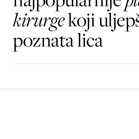
kirurge
koji uljep
poznata lica