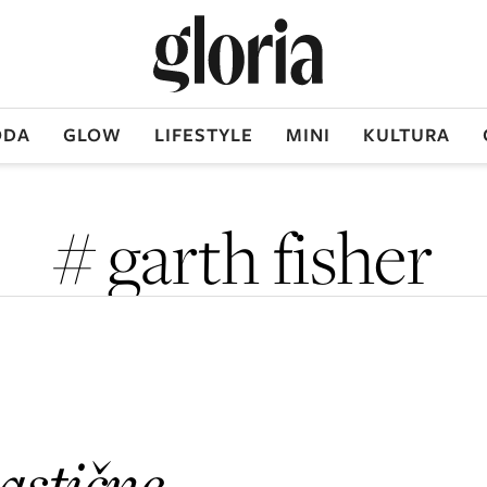
DA
GLOW
LIFESTYLE
MINI
KULTURA
# garth fisher
astične