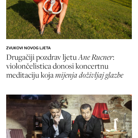
ZVUKOVI NOVOG LJETA
Drugačiji pozdrav ljetu
Ane Rucner
:
violončelistica donosi koncertnu
meditaciju koja
mijenja doživljaj glazbe