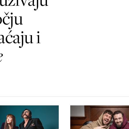
čju
ćaju i
e