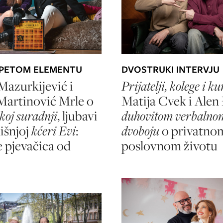
 PETOM ELEMENTU
DVOSTRUKI INTERVJU
Mazurkijević i
Prijatelji, kolege i k
Martinović Mrle o
Matija Cvek i Alen
koj suradnji
, ljubavi
duhovitom verbalno
dišnjoj
kćeri Evi
:
dvoboju
o privatnom
je pjevačica od
poslovnom životu