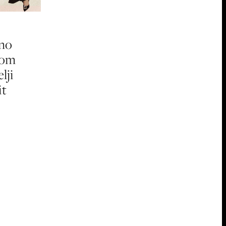
no
rom
lji
it