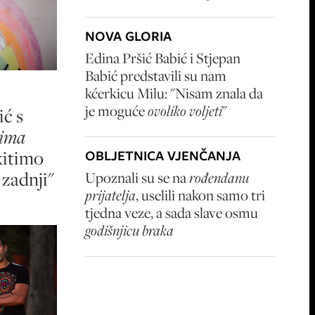
NOVA GLORIA
Edina Pršić Babić i Stjepan
Babić predstavili su nam
kćerkicu Milu: "Nisam znala da
je moguće
ovoliko voljeti
"
ić s
mima
kitimo
OBLJETNICA VJENČANJA
 zadnji"
Upoznali su se na
rođendanu
prijatelja
, uselili nakon samo tri
tjedna veze, a sada slave osmu
godišnjicu braka