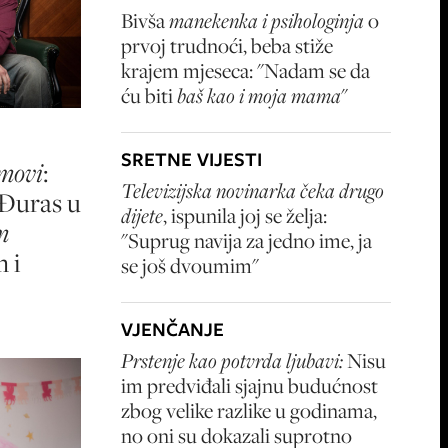
Bivša
manekenka i psihologinja
o
prvoj trudnoći, beba stiže
krajem mjeseca: "Nadam se da
ću biti
baš kao i moja mama
"
SRETNE VIJESTI
umovi
:
Televizijska novinarka čeka drugo
 Đuras u
dijete
, ispunila joj se želja:
m
"Suprug navija za jedno ime, ja
 i
se još dvoumim"
VJENČANJE
Prstenje kao potvrda ljubavi:
Nisu
im predviđali sjajnu budućnost
zbog velike razlike u godinama,
no oni su dokazali suprotno