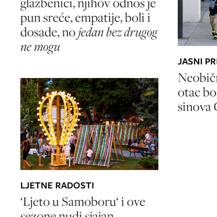
glazbenici, njihov odnos je
pun sreće, empatije, boli i
dosade, no
jedan bez drugog
ne mogu
JASNI PR
Neobičn
otac bo
sinova 
LJETNE RADOSTI
‘Ljeto u Samoboru‘ i ove
sezone nudi sjajan