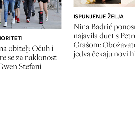
ISPUNJENJE ŽELJA
Nina Badrić ponos
najavila duet s Pet
IORITETI
Grašom: Obožavate
a obitelj: Očuh i
jedva čekaju novi h
re se za naklonost
Gwen Stefani