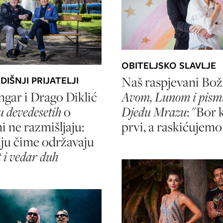
OBITELJSKO SLAVLJE
Naš raspjevani Bož
IŠNJI PRIJATELJI
gar i Drago Diklić
Avom, Lunom i pis
 devedesetih
o
Djedu Mrazu
: "Bor 
i ne razmišljaju:
prvi, a raskićujemo
ju čime održavaju
t i vedar duh