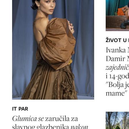
ŽIVOT U
Ivanka 
Damir 
zajednič
i 14-go
"Bolja 
mame"
IT PAR
Glumica se
zaručila za
slavnog glazbenika
nakon