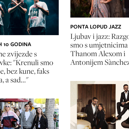
PONTA LOPUD JAZZ
Ljubav i jazz: Razg
smo s umjetnicima
H 10 GODINA
Thanom Alexom i
e zvijezde s
Antonijem Sànch
vke: "Krenuli smo
e, bez kune, faks
 a sad..."