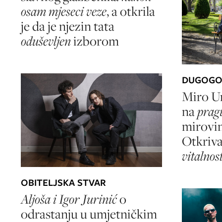
osam mjeseci veze
, a otkrila
je da je njezin tata
oduševljen
izborom
DUGOGOD
Miro Un
na
pragu
mirovin
Otkriva
vitalnos
OBITELJSKA STVAR
Aljoša i Igor Jurinić
o
odrastanju u umjetničkim