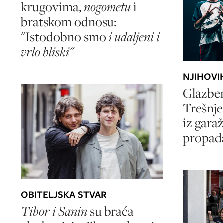
krugovima,
nogometu
i
bratskom odnosu:
"Istodobno smo
i udaljeni i
vrlo bliski"
NJIHOVI
Glazben
Trešnje
iz garaž
propada,
OBITELJSKA STVAR
Tibor i Sanin
su braća