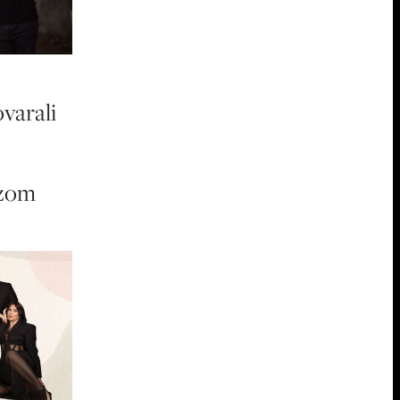
ovarali
ezom