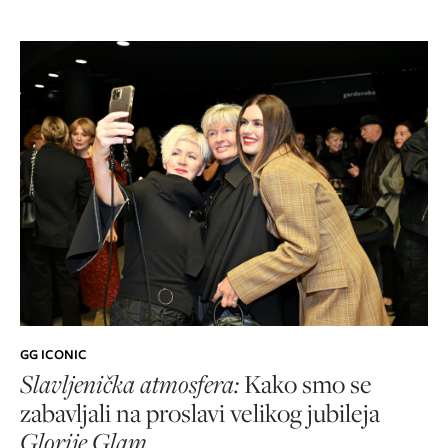
GG ICONIC
Slavljenička atmosfera:
Kako smo se
zabavljali na proslavi velikog jubileja
Glorije Glam