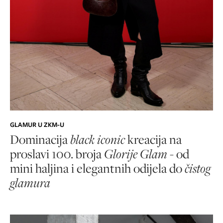
GLAMUR U ZKM-U
Dominacija
black iconic
kreacija na
proslavi 100. broja
Glorije Glam
- od
mini haljina i elegantnih odijela do
čistog
glamura