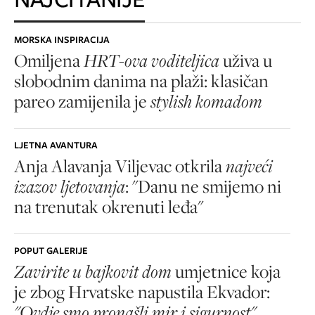
MORSKA INSPIRACIJA
Omiljena
HRT-ova voditeljica
uživa u
slobodnim danima na plaži: klasičan
pareo zamijenila je
stylish komadom
LJETNA AVANTURA
Anja Alavanja Viljevac otkrila
najveći
izazov ljetovanja
: "Danu ne smijemo ni
na trenutak okrenuti leđa"
POPUT GALERIJE
Zavirite u bajkovit dom
umjetnice koja
je zbog Hrvatske napustila Ekvador:
"Ovdje smo pronašli mir i sigurnost"