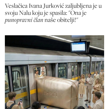
Veslačica Ivana Jurković zaljubljena je u
svoju Nalu koju je spasila: "Ona je
punopravni član
naše obitelji!"