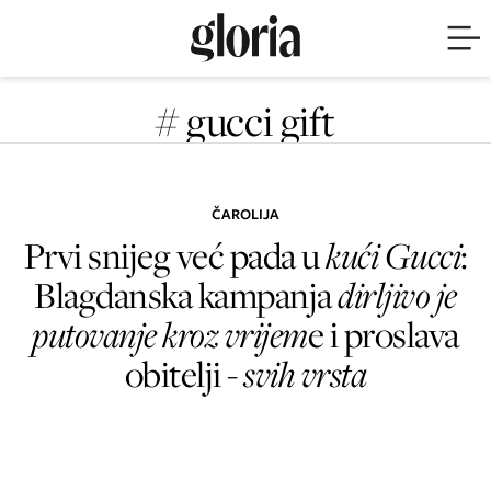
# gucci gift
ČAROLIJA
Prvi snijeg već pada u
kući Gucci
:
Blagdanska kampanja
dirljivo je
putovanje kroz vrijem
e i proslava
obitelji -
svih vrsta