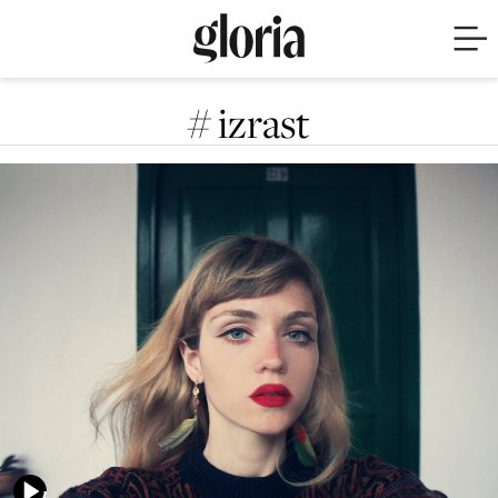
# izrast