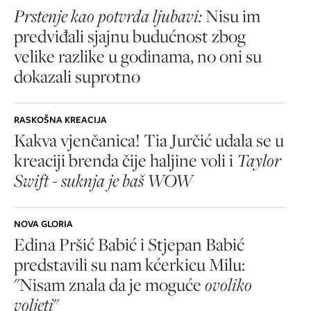
Prstenje kao potvrda ljubavi:
Nisu im
predviđali sjajnu budućnost zbog
velike razlike u godinama, no oni su
dokazali suprotno
RASKOŠNA KREACIJA
Kakva vjenčanica! Tia Jurčić udala se u
kreaciji brenda čije haljine voli i
Taylor
Swift - suknja je baš WOW
NOVA GLORIA
Edina Pršić Babić i Stjepan Babić
predstavili su nam kćerkicu Milu:
"Nisam znala da je moguće
ovoliko
voljeti
"