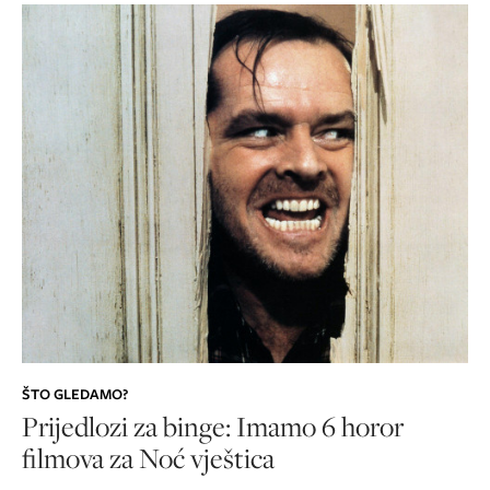
ŠTO GLEDAMO?
Prijedlozi za binge: Imamo 6 horor
filmova za Noć vještica