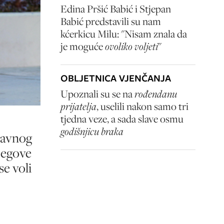
Edina Pršić Babić i Stjepan
Babić predstavili su nam
kćerkicu Milu: "Nisam znala da
je moguće
ovoliko voljeti
"
OBLJETNICA VJENČANJA
Upoznali su se na
rođendanu
prijatelja
, uselili nakon samo tri
tjedna veze, a sada slave osmu
godišnjicu braka
lavnog
jegove
se voli