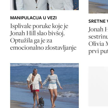
MANIPULACIJA U VEZI
SRETNE V
Isplivale poruke koje je
Jonah Hi
Jonah Hill slao bivšoj.
sestrin
Optužila ga je za
Olivia M
emocionalno zlostavljanje
prvi put