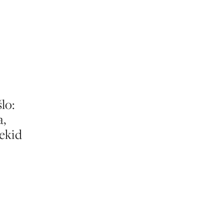
lo:
a,
rekid