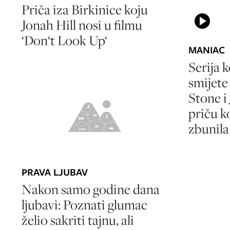
Priča iza Birkinice koju
Jonah Hill nosi u filmu
‘Don‘t Look Up‘
MANIAC
Serija k
smijete
Stone i
priču k
zbunila
PRAVA LJUBAV
Nakon samo godine dana
ljubavi: Poznati glumac
želio sakriti tajnu, ali