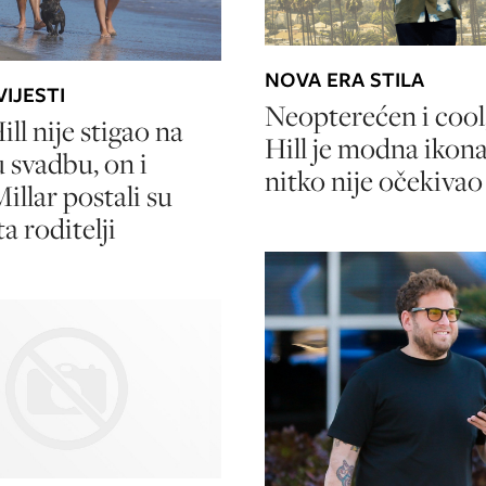
NOVA ERA STILA
IJESTI
Neopterećen i cool
ll nije stigao na
Hill je modna ikona
u svadbu, on i
nitko nije očekivao
illar postali su
a roditelji