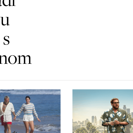
 u
 s
onom