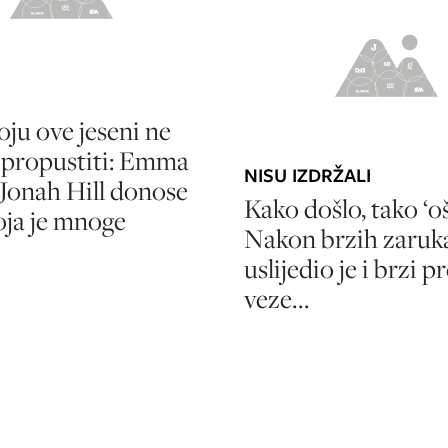
oju ove jeseni ne
 propustiti: Emma
NISU IZDRŽALI
 Jonah Hill donose
Kako došlo, tako ‘oš
oja je mnoge
Nakon brzih zaruk
uslijedio je i brzi p
veze...