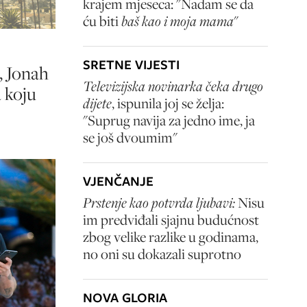
krajem mjeseca: "Nadam se da
ću biti
baš kao i moja mama
"
SRETNE VIJESTI
, Jonah
Televizijska novinarka čeka drugo
 koju
dijete
, ispunila joj se želja:
"Suprug navija za jedno ime, ja
se još dvoumim"
VJENČANJE
Prstenje kao potvrda ljubavi:
Nisu
im predviđali sjajnu budućnost
zbog velike razlike u godinama,
no oni su dokazali suprotno
NOVA GLORIA