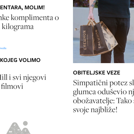
ENTARA, MOLIM!
mke komplimenta o
 kilograma
KOJEG VOLIMO
OBITELJSKE VEZE
ll i svi njegovi
Simpatični potez s
 filmovi
glumca oduševio n
obožavatelje: Tako 
svoje najbliže!