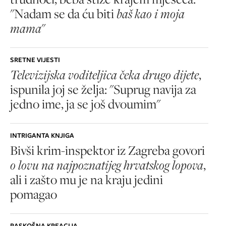
"Nadam se da ću biti
baš kao i moja
mama
"
SRETNE VIJESTI
Televizijska voditeljica čeka drugo dijete
,
ispunila joj se želja: "Suprug navija za
jedno ime, ja se još dvoumim"
INTRIGANTA KNJIGA
Bivši krim-inspektor iz Zagreba govori
o lovu na najpoznatijeg hrvatskog lopova
,
ali i zašto mu je na kraju jedini
pomagao
RASKOŠNA KREACIJA