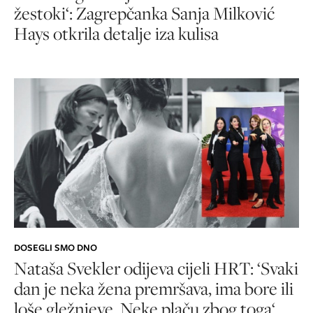
žestoki‘: Zagrepčanka Sanja Milković
Hays otkrila detalje iza kulisa
DOSEGLI SMO DNO
Nataša Svekler odijeva cijeli HRT: ‘Svaki
dan je neka žena premršava, ima bore ili
loše gležnjeve. Neke plaču zbog toga‘