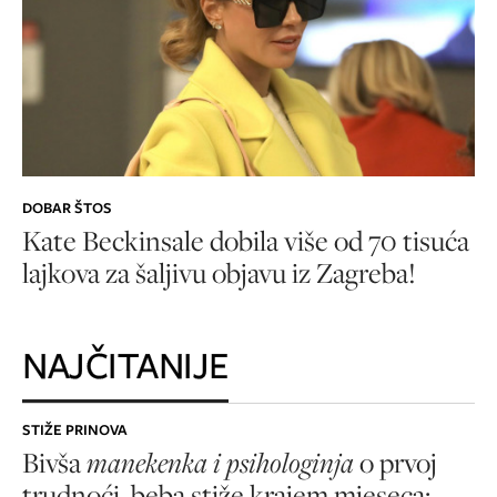
DOBAR ŠTOS
Kate Beckinsale dobila više od 70 tisuća
lajkova za šaljivu objavu iz Zagreba!
NAJČITANIJE
STIŽE PRINOVA
Bivša
manekenka i psihologinja
o prvoj
trudnoći, beba stiže krajem mjeseca: