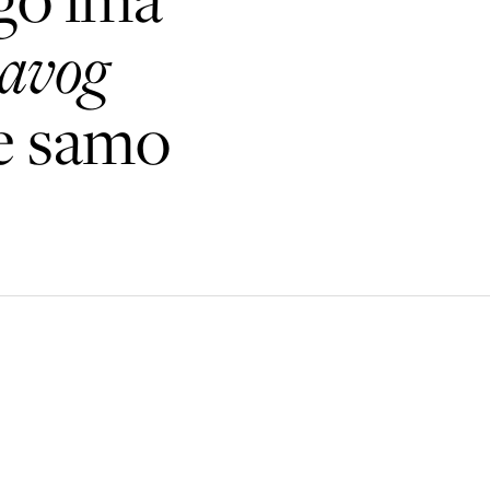
lavog
ve samo