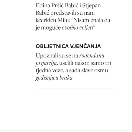
Edina Pršić Babić i Stjepan
Babić predstavili su nam
kćerkicu Milu: "Nisam znala da
je moguće
ovoliko voljeti
"
OBLJETNICA VJENČANJA
Upoznali su se na
rođendanu
prijatelja
, uselili nakon samo tri
tjedna veze, a sada slave osmu
godišnjicu braka