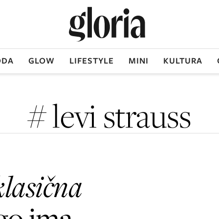
DA
GLOW
LIFESTYLE
MINI
KULTURA
# levi strauss
klasična
o ima