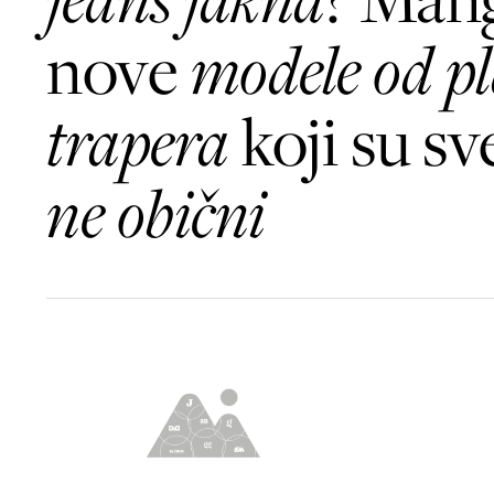
nove
modele od p
trapera
koji su s
ne obični