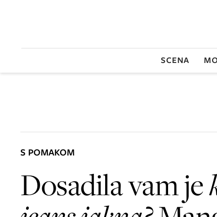
SCENA
MO
S POMAKOM
Dosadila vam je
jeans jakna?
Mang