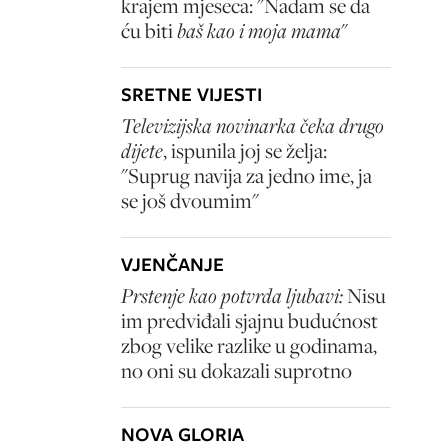
krajem mjeseca: "Nadam se da
ću biti
baš kao i moja mama
"
SRETNE VIJESTI
Televizijska novinarka čeka drugo
dijete
, ispunila joj se želja:
"Suprug navija za jedno ime, ja
se još dvoumim"
VJENČANJE
Prstenje kao potvrda ljubavi:
Nisu
im predviđali sjajnu budućnost
zbog velike razlike u godinama,
no oni su dokazali suprotno
NOVA GLORIA