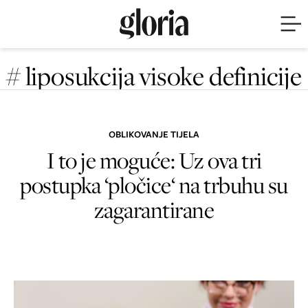
# liposukcija visoke definicije
OBLIKOVANJE TIJELA
I to je moguće: Uz ova tri
postupka ‘pločice‘ na trbuhu su
zagarantirane