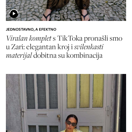
JEDNOSTAVNO, A EFEKTNO
Viralan komplet
s TikToka pronašli smo
u Zari: elegantan kroj i
svilenkasti
materijal
dobitna su kombinacija