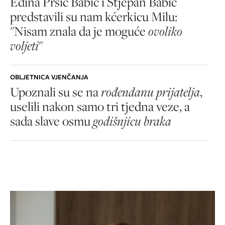
Edina Pršić Babić i Stjepan Babić
predstavili su nam kćerkicu Milu:
"Nisam znala da je moguće
ovoliko
voljeti
"
OBLJETNICA VJENČANJA
Upoznali su se na
rođendanu prijatelja
,
uselili nakon samo tri tjedna veze, a
sada slave osmu
godišnjicu braka