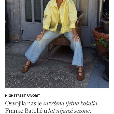
HIGHSTREET FAVORIT
Osvojila nas je
savršena ljetna košulja
Franke Batelić u
hit nijansi sezone
,