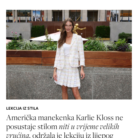
LEKCIJA IZ STILA
Američka manekenka Karlie Kloss ne
posustaje stilom
niti u vrijeme velikih
vrućina,
održala je lekciju iz lijepog