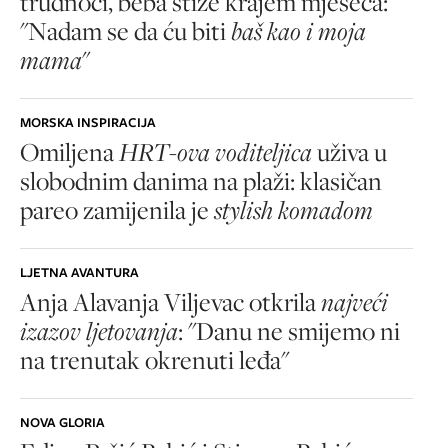
trudnoći, beba stiže krajem mjeseca:
"Nadam se da ću biti
baš kao i moja
mama
"
MORSKA INSPIRACIJA
Omiljena
HRT-ova voditeljica
uživa u
slobodnim danima na plaži: klasičan
pareo zamijenila je
stylish komadom
LJETNA AVANTURA
Anja Alavanja Viljevac otkrila
najveći
izazov ljetovanja
: "Danu ne smijemo ni
na trenutak okrenuti leđa"
NOVA GLORIA