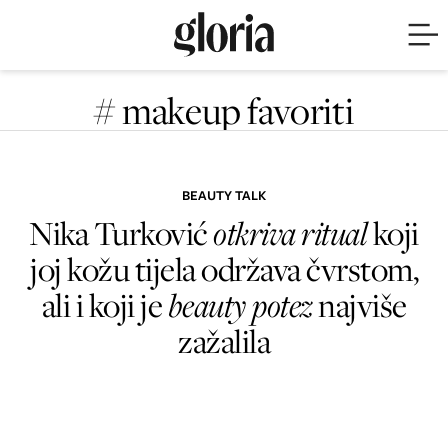
# makeup favoriti
BEAUTY TALK
Nika Turković
otkriva ritual
koji
joj kožu tijela održava čvrstom,
ali i koji je
beauty potez
najviše
zažalila