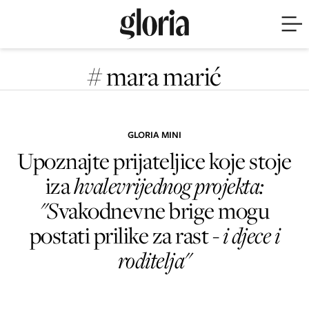
# mara marić
GLORIA MINI
Upoznajte prijateljice koje stoje
iza
hvalevrijednog projekta:
"S
vakodnevne brige mogu
postati prilike za rast -
i djece i
roditelja"