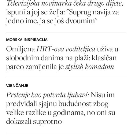
Televizijska novinarka čeka drugo dijete
,
ispunila joj se želja: "Suprug navija za
jedno ime, ja se još dvoumim"
MORSKA INSPIRACIJA
Omiljena
HRT-ova voditeljica
uživa u
slobodnim danima na plaži: klasičan
pareo zamijenila je
stylish komadom
VJENČANJE
Prstenje kao potvrda ljubavi:
Nisu im
predviđali sjajnu budućnost zbog
velike razlike u godinama, no oni su
dokazali suprotno