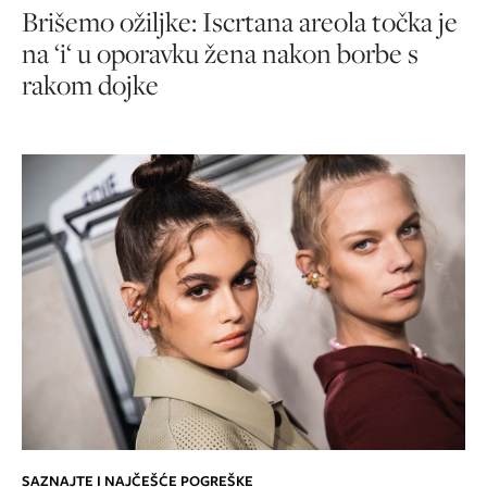
Brišemo ožiljke: Iscrtana areola točka je
na ‘i‘ u oporavku žena nakon borbe s
rakom dojke
SAZNAJTE I NAJČEŠĆE POGREŠKE