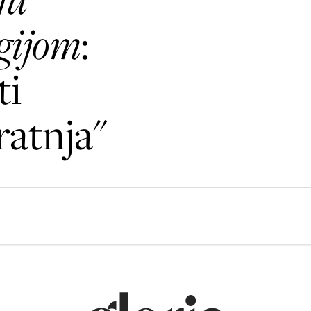
rgijom
:
ti
ratnja"