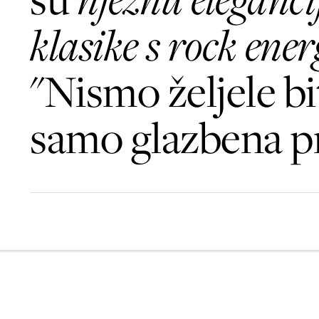
klasike s rock ene
"Nismo željele bi
samo glazbena p