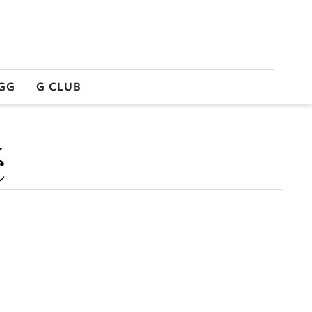
GG
G CLUB
ć