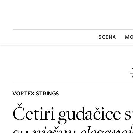
SCENA
MO
VORTEX STRINGS
Četiri gudačice s
su
nježnu eleganci