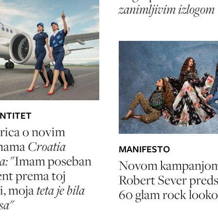
zanimljivim izlogom
ENTITET
rica o novim
mama
Croatia
MANIFESTO
a:
"Imam poseban
Novom kampanjo
nt prema toj
Robert Sever preds
ji, moja
teta je bila
60 glam rock look
sa"