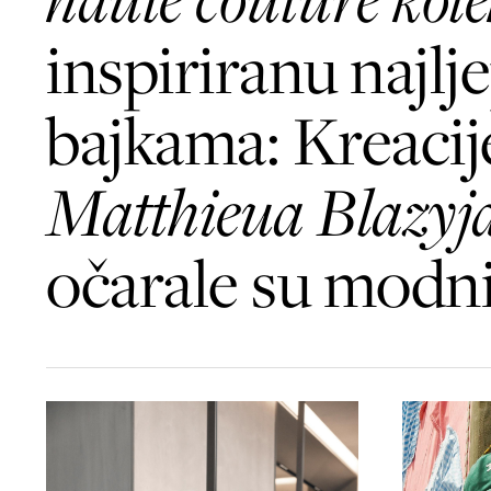
inspiriranu najlj
bajkama: Kreacij
Matthieua Blazyj
očarale su modni