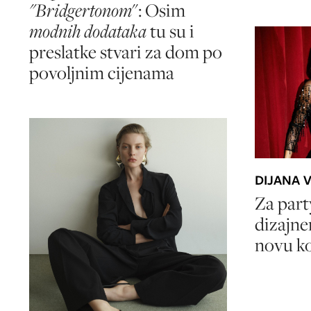
"Bridgertonom
": Osim
modnih dodataka
tu su i
preslatke stvari za dom po
povoljnim cijenama
DIJANA 
Za par
dizajne
novu ko