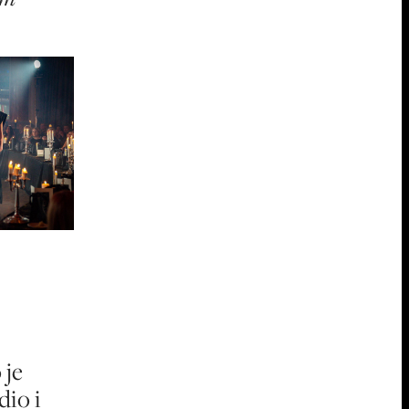
 je
io i