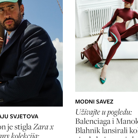
MODNI SAVEZ
Uživajte u pogledu:
AJU SVJETOVA
Balenciaga i Manol
 je stigla
Zara x
Blahnik lansirali ko
ny kolekcija: