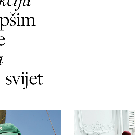
epšim
e
a
 svijet