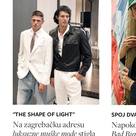
"THE SHAPE OF LIGHT"
SPOJ DV
Na zagrebačku adresu
Napokon
luksuzne muške mode
stigla
Bad Bun