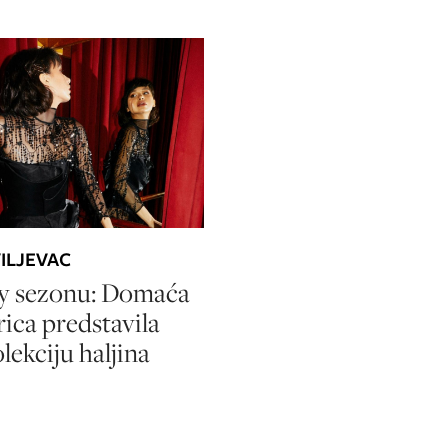
VILJEVAC
ty sezonu: Domaća
rica predstavila
lekciju haljina