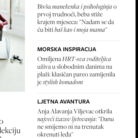
Bivša
manekenka i psihologinja
o
prvoj trudnoći, beba stiže
krajem mjeseca: "Nadam se da
ću biti
baš kao i moja mama
"
MORSKA INSPIRACIJA
Omiljena
HRT-ova voditeljica
uživa u slobodnim danima na
plaži: klasičan pareo zamijenila
je
stylish komadom
LJETNA AVANTURA
Anja Alavanja Viljevac otkrila
najveći izazov ljetovanja
: "Danu
o
ne smijemo ni na trenutak
lekciju
okrenuti leđa"