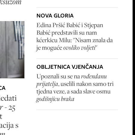
uksuzom
NOVA GLORIA
Edina Pršić Babić i Stjepan
Babić predstavili su nam
kćerkicu Milu: "Nisam znala da
je moguće
ovoliko voljeti
"
OBLJETNICA VJENČANJA
Upoznali su se na
rođendanu
prijatelja
, uselili nakon samo tri
CA
tjedna veze, a sada slave osmu
edati
godišnjicu braka
r
- 25
t
cija s
om