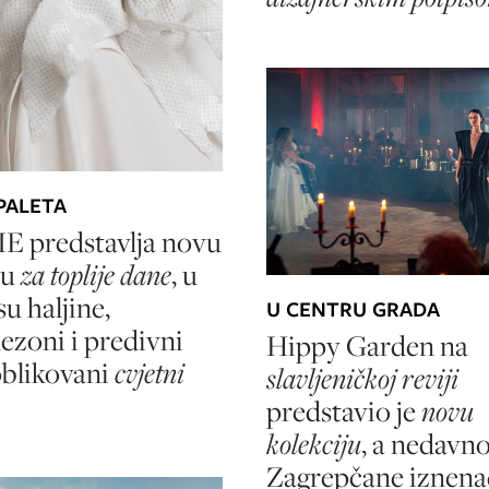
PALETA
E predstavlja novu
ju
za toplije dane
, u
u haljine,
U CENTRU GRADA
zoni i predivni
Hippy Garden na
oblikovani
cvjetni
slavljeničkoj reviji
predstavio je
novu
kolekciju
, a nedavno
Zagrepčane iznenad