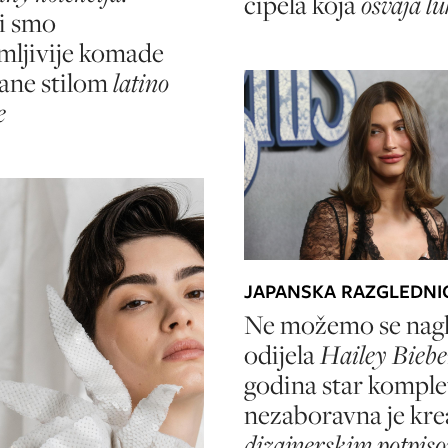
cipela koja
osvaja l
li smo
mljivije komade
rane stilom
latino
e
JAPANSKA RAZGLEDNI
Ne možemo se nagl
odijela
Hailey Biebe
godina star komple
nezaboravna je krea
dizajnerskim potpis