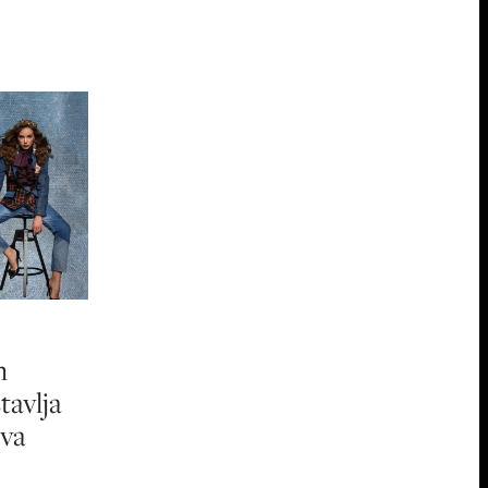
m
tavlja
ova