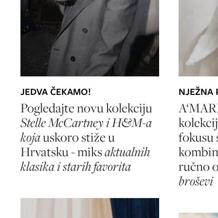
JEDVA ČEKAMO!
NJEŽNA 
Pogledajte novu kolekciju
A‘MARI
Stelle McCartney i H&M-a
kolekci
koja
uskoro stiže u
fokusu s
Hrvatsku - miks
aktualnih
kombine
klasika i starih favorita
ručno 
broševi