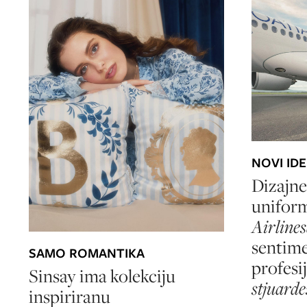
NOVI ID
Dizajne
unifor
Airlines
sentime
SAMO ROMANTIKA
profesi
Sinsay ima kolekciju
stjuarde
inspiriranu