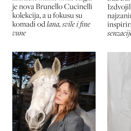
je nova Brunello Cucinelli
Izdvoji
kolekcija, a u fokusu su
najzani
komadi od
lana, svile i fine
inspiri
vune
senzacij