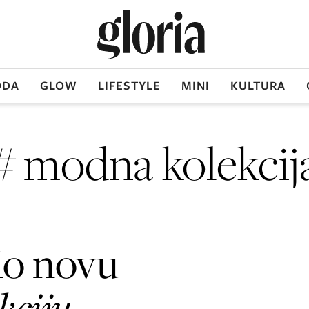
DA
GLOW
LIFESTYLE
MINI
KULTURA
# modna kolekcij
io novu
kciju