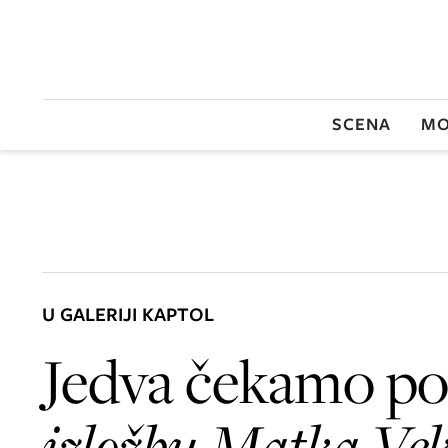
SCENA
MO
U GALERIJI KAPTOL
Jedva čekamo pos
izložbu
Matka Vek