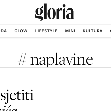
DA
GLOW
LIFESTYLE
MINI
KULTURA
# naplavine
jetiti
ića