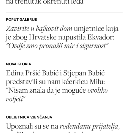
na trenutak okrenuti leđa"
POPUT GALERIJE
Zavirite u bajkovit dom
umjetnice koja
je zbog Hrvatske napustila Ekvador:
"Ovdje smo pronašli mir i sigurnost"
NOVA GLORIA
Edina Pršić Babić i Stjepan Babić
predstavili su nam kćerkicu Milu:
"Nisam znala da je moguće
ovoliko
voljeti
"
OBLJETNICA VJENČANJA
Upoznali su se na
rođendanu prijatelja
,