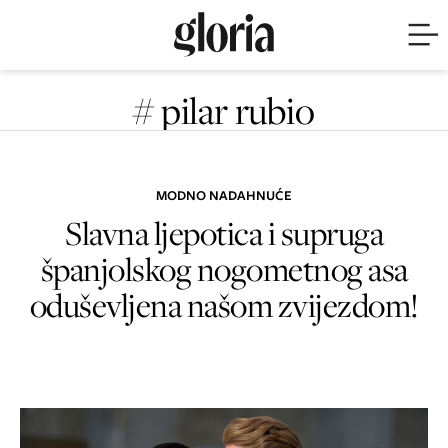
# pilar rubio
MODNO NADAHNUĆE
Slavna ljepotica i supruga
španjolskog nogometnog asa
oduševljena našom zvijezdom!