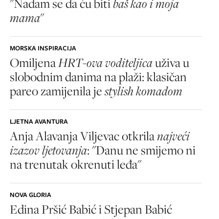
"Nadam se da ću biti
baš kao i moja
mama
"
MORSKA INSPIRACIJA
Omiljena
HRT-ova voditeljica
uživa u
slobodnim danima na plaži: klasičan
pareo zamijenila je
stylish komadom
LJETNA AVANTURA
Anja Alavanja Viljevac otkrila
najveći
izazov ljetovanja
: "Danu ne smijemo ni
na trenutak okrenuti leđa"
NOVA GLORIA
Edina Pršić Babić i Stjepan Babić