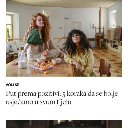
VOLI SE
Put prema pozitivi: 5 koraka da se bolje
osjećamo u svom tijelu