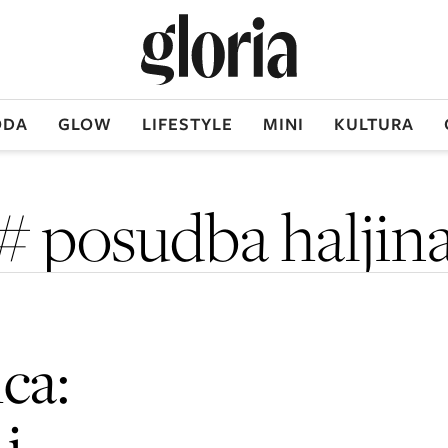
DA
GLOW
LIFESTYLE
MINI
KULTURA
# posudba haljin
ca:
 i