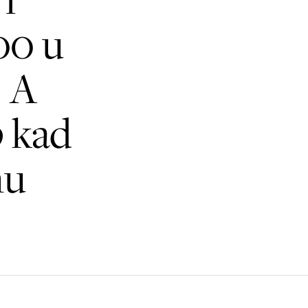
00 u
. A
o
kad
nu