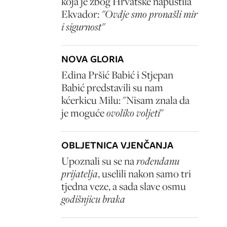
koja je zbog Hrvatske napustila
Ekvador:
"Ovdje smo pronašli mir
i sigurnost"
NOVA GLORIA
Edina Pršić Babić i Stjepan
Babić predstavili su nam
kćerkicu Milu: "Nisam znala da
je moguće
ovoliko voljeti
"
OBLJETNICA VJENČANJA
Upoznali su se na
rođendanu
prijatelja
, uselili nakon samo tri
tjedna veze, a sada slave osmu
godišnjicu braka