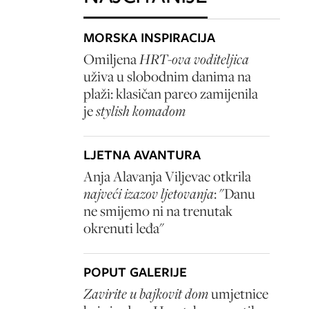
MORSKA INSPIRACIJA
Omiljena
HRT-ova voditeljica
uživa u slobodnim danima na
plaži: klasičan pareo zamijenila
je
stylish komadom
LJETNA AVANTURA
Anja Alavanja Viljevac otkrila
najveći izazov ljetovanja
: "Danu
ne smijemo ni na trenutak
okrenuti leđa"
POPUT GALERIJE
Zavirite u bajkovit dom
umjetnice