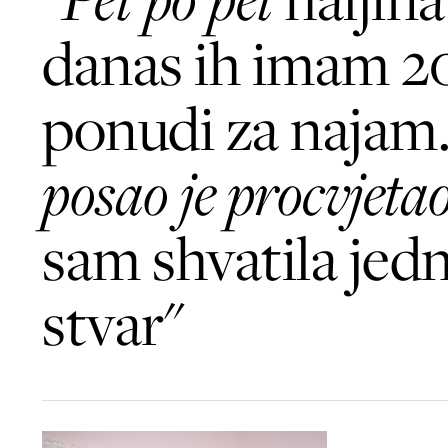
danas ih imam 2
ponudi za najam
posao je procvjeta
sam shvatila jed
stvar"