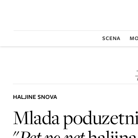
SCENA
MO
HALJINE SNOVA
Mlada poduzetni
"
Pet po pet
haljina