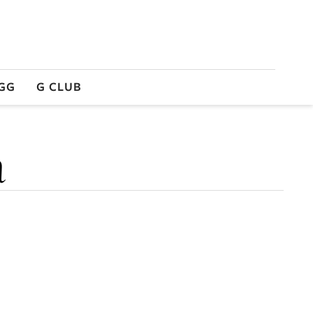
GG
G CLUB
a