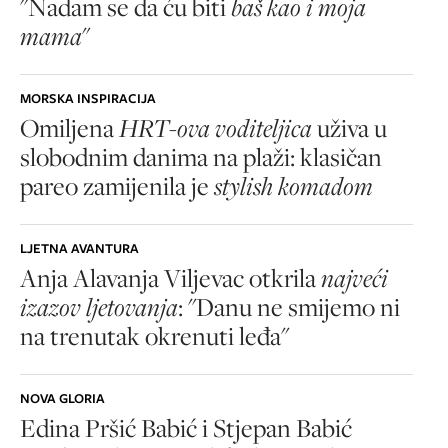
"Nadam se da ću biti
baš kao i moja
mama
"
MORSKA INSPIRACIJA
Omiljena
HRT-ova voditeljica
uživa u
slobodnim danima na plaži: klasičan
pareo zamijenila je
stylish komadom
LJETNA AVANTURA
Anja Alavanja Viljevac otkrila
najveći
izazov ljetovanja
: "Danu ne smijemo ni
na trenutak okrenuti leđa"
NOVA GLORIA
Edina Pršić Babić i Stjepan Babić