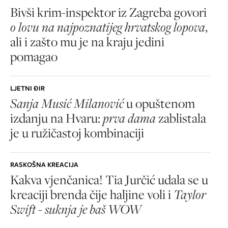
Bivši krim-inspektor iz Zagreba govori
o lovu na najpoznatijeg hrvatskog lopova
,
ali i zašto mu je na kraju jedini
pomagao
LJETNI ĐIR
Sanja Musić Milanović
u opuštenom
izdanju na Hvaru:
prva dama
zablistala
je u ružičastoj kombinaciji
RASKOŠNA KREACIJA
Kakva vjenčanica! Tia Jurčić udala se u
kreaciji brenda čije haljine voli i
Taylor
Swift - suknja je baš WOW