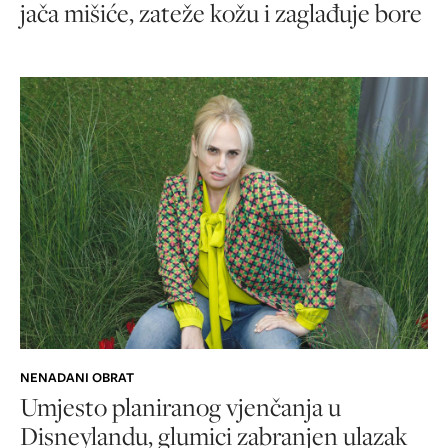
jača mišiće, zateže kožu i zaglađuje bore
NENADANI OBRAT
Umjesto planiranog vjenčanja u
Disneylandu, glumici zabranjen ulazak