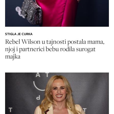
STIGLA JE CURKA
Rebel Wilson u tajnosti postala mama,
njoj i partnerici bebu rodila surogat
majka