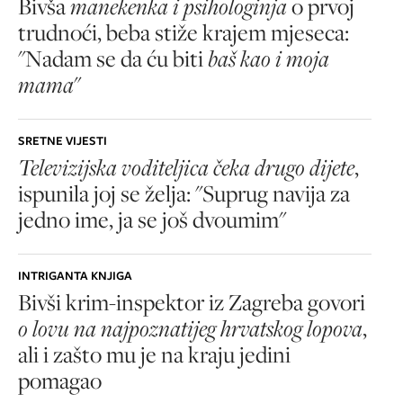
Bivša
manekenka i psihologinja
o prvoj
trudnoći, beba stiže krajem mjeseca:
"Nadam se da ću biti
baš kao i moja
mama
"
SRETNE VIJESTI
Televizijska voditeljica čeka drugo dijete
,
ispunila joj se želja: "Suprug navija za
jedno ime, ja se još dvoumim"
INTRIGANTA KNJIGA
Bivši krim-inspektor iz Zagreba govori
o lovu na najpoznatijeg hrvatskog lopova
,
ali i zašto mu je na kraju jedini
pomagao