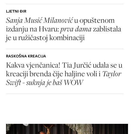
LJETNI ĐIR
Sanja Musić Milanović
u opuštenom
izdanju na Hvaru:
prva dama
zablistala
je u ružičastoj kombinaciji
RASKOŠNA KREACIJA
Kakva vjenčanica! Tia Jurčić udala se u
kreaciji brenda čije haljine voli i
Taylor
Swift - suknja je baš WOW