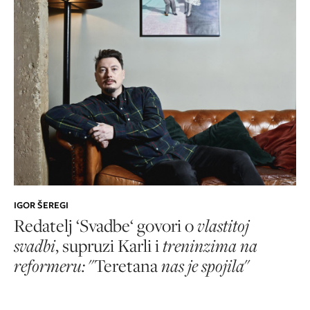
IGOR ŠEREGI
Redatelj ‘Svadbe‘ govori o
vlastitoj
svadbi
, supruzi Karli i
treninzima na
reformeru:
"Teretana
nas je spojila
"