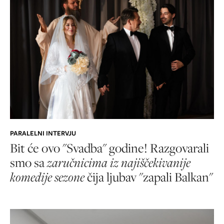
PARALELNI INTERVJU
Bit će ovo "Svadba" godine! Razgovarali
smo sa
zaručnicima iz najiščekivanije
komedije sezone
čija ljubav "zapali Balkan"