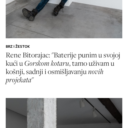
BRZ I ŽESTOK
Rene Bitorajac: "Baterije punim u svojoj
kući u
Gorskom kotaru
, tamo uživam u
košnji, sadnji i osmišljavanju
novih
projekata
"