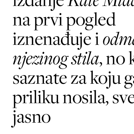
na prvi pogled
iznenađuje i
odma
njezinog stila
, no 
saznate za koju g
priliku nosila, sve
jasno