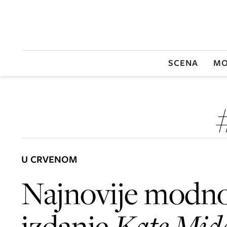
SCENA
MO
U CRVENOM
Najnovije modn
izdanje
Kate Mid