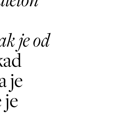
k je od
kad
a je
 je