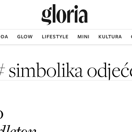
DA
GLOW
LIFESTYLE
MINI
KULTURA
# simbolika odjeć
o
dleton