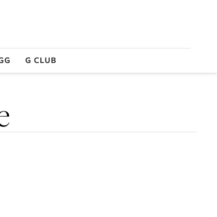
GG
G CLUB
e