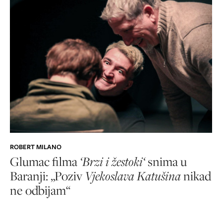
ROBERT MILANO
Glumac filma
‘Brzi i žestoki‘
snima u
Baranji: „Poziv
Vjekoslava Katušina
nikad
ne odbijam“