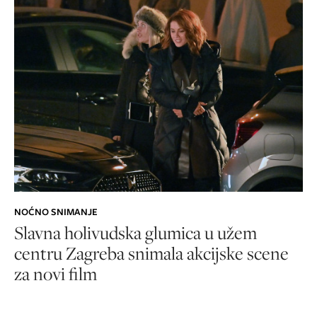
NOĆNO SNIMANJE
Slavna holivudska glumica u užem
centru Zagreba snimala akcijske scene
za novi film