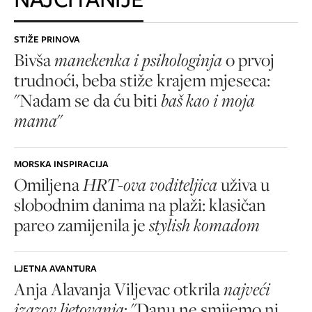
STIŽE PRINOVA
Bivša
manekenka i psihologinja
o prvoj
trudnoći, beba stiže krajem mjeseca:
"Nadam se da ću biti
baš kao i moja
mama
"
MORSKA INSPIRACIJA
Omiljena
HRT-ova voditeljica
uživa u
slobodnim danima na plaži: klasičan
pareo zamijenila je
stylish komadom
LJETNA AVANTURA
Anja Alavanja Viljevac otkrila
najveći
izazov ljetovanja
: "Danu ne smijemo ni