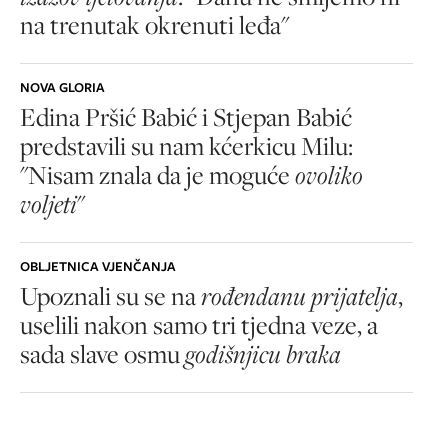
na trenutak okrenuti leđa"
NOVA GLORIA
Edina Pršić Babić i Stjepan Babić
predstavili su nam kćerkicu Milu:
"Nisam znala da je moguće
ovoliko
voljeti
"
OBLJETNICA VJENČANJA
Upoznali su se na
rođendanu prijatelja
,
uselili nakon samo tri tjedna veze, a
sada slave osmu
godišnjicu braka