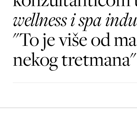
wellness i spa indu
"To je više od mas
nekog tretmana"