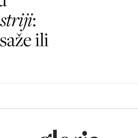
striji
:
aže ili