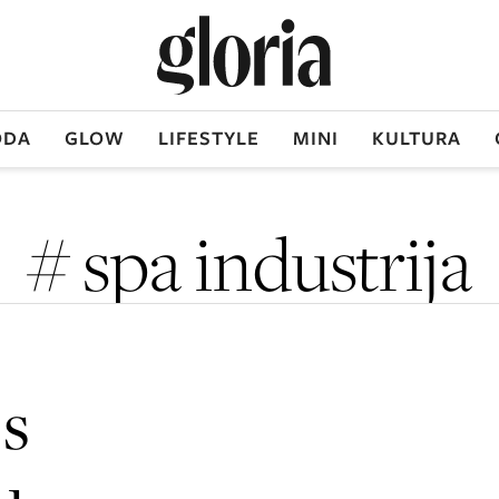
DA
GLOW
LIFESTYLE
MINI
KULTURA
# spa industrija
 s
u