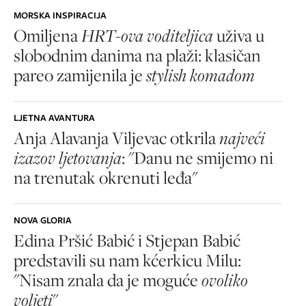
MORSKA INSPIRACIJA
Omiljena
HRT-ova voditeljica
uživa u
slobodnim danima na plaži: klasičan
pareo zamijenila je
stylish komadom
LJETNA AVANTURA
Anja Alavanja Viljevac otkrila
najveći
izazov ljetovanja
: "Danu ne smijemo ni
na trenutak okrenuti leđa"
NOVA GLORIA
Edina Pršić Babić i Stjepan Babić
predstavili su nam kćerkicu Milu:
"Nisam znala da je moguće
ovoliko
voljeti
"