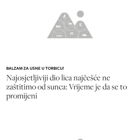
BALZAM ZA USNE U TORBICU!
Najosjetljiviji dio lica najčešće ne
zaštitimo od sunca: Vrijeme je da se to
promijeni