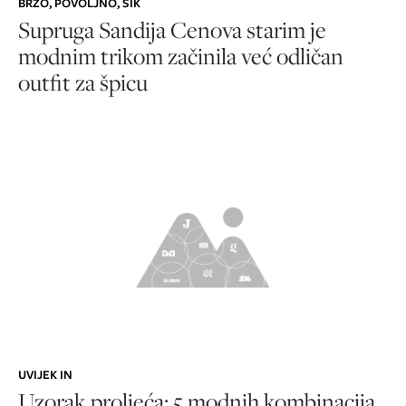
BRZO, POVOLJNO, ŠIK
Supruga Sandija Cenova starim je
modnim trikom začinila već odličan
outfit za špicu
UVIJEK IN
Uzorak proljeća: 5 modnih kombinacija