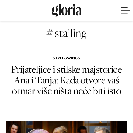
# stajling
STYLE&WINGS
Prijateljice i stilske majstorice
Ana i Tanja: Kada otvore vaš
ormar više ništa neće biti isto