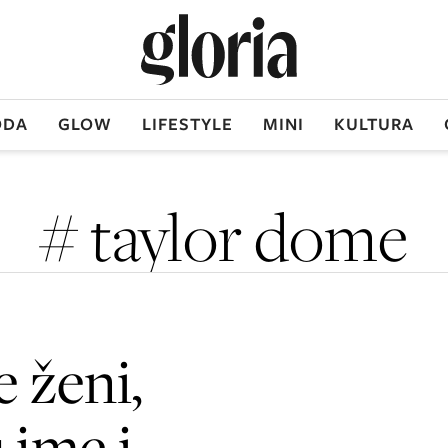
DA
GLOW
LIFESTYLE
MINI
KULTURA
# taylor dome
 ženi,
 ime i