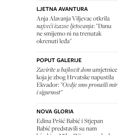
LJETNA AVANTURA
Anja Alavanja Viljevac otkrila
najveći izazov ljetovanja
: "Danu
ne smijemo ni na trenutak
okrenuti leđa"
POPUT GALERIJE
Zavirite u bajkovit dom
umjetnice
koja je zbog Hrvatske napustila
Ekvador:
"Ovdje smo pronašli mir
i sigurnost"
NOVA GLORIA
Edina Pršić Babić i Stjepan
Babić predstavili su nam