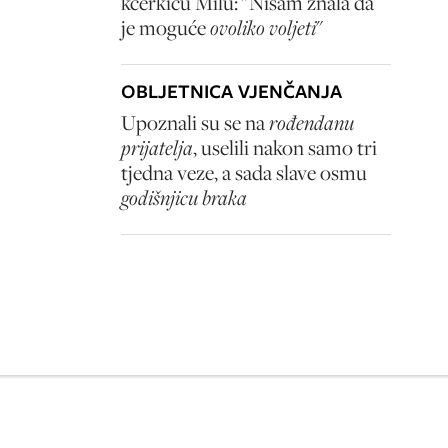
kćerkicu Milu: "Nisam znala da
je moguće
ovoliko voljeti
"
OBLJETNICA VJENČANJA
Upoznali su se na
rođendanu
prijatelja
, uselili nakon samo tri
tjedna veze, a sada slave osmu
godišnjicu braka