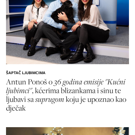
ŠAPTAČ LJUBIMCIMA
Antun Ponoš o
36 godina emisije "Kućni
ljubimci"
, kćerima blizankama i sinu te
ljubavi sa
suprugom
koju je upoznao kao
dječak