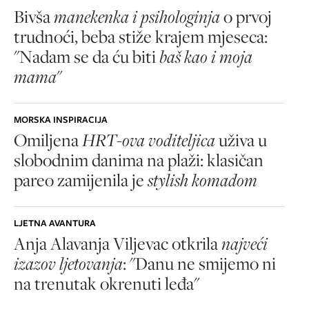
Bivša
manekenka i psihologinja
o prvoj
trudnoći, beba stiže krajem mjeseca:
"Nadam se da ću biti
baš kao i moja
mama
"
MORSKA INSPIRACIJA
Omiljena
HRT-ova voditeljica
uživa u
slobodnim danima na plaži: klasičan
pareo zamijenila je
stylish komadom
LJETNA AVANTURA
Anja Alavanja Viljevac otkrila
najveći
izazov ljetovanja
: "Danu ne smijemo ni
na trenutak okrenuti leđa"