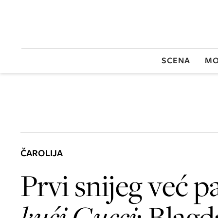
SCENA
MO
ČAROLIJA
Prvi snijeg već p
kući Gucci
: Blag