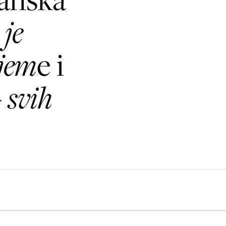
 je
ijem
e i
-
svih