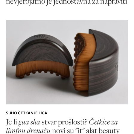
nevjerojatno je jednostavna za napraviti
SUHO ČETKANJE LICA
Je li
gua sha
stvar prošlosti?
Četkice za
limfnu drenažu
novi su "it" alat beauty