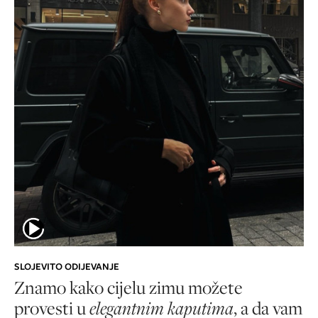
SLOJEVITO ODIJEVANJE
Znamo kako cijelu zimu možete
provesti u
elegantnim kaputima
, a da vam