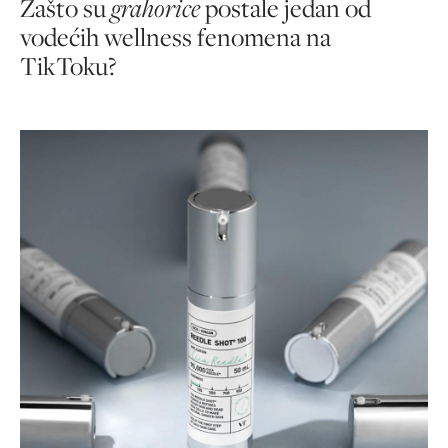
Zašto su
grahorice
postale jedan od
vodećih wellness fenomena na
TikToku?