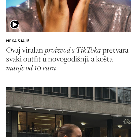
NEKA SJAJI!
Ovaj viralan
proizvod s TikToka
pretvara
svaki outfit u novogodišnji
,
a košta
manje od 10 eura