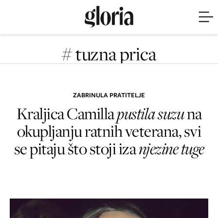
# tuzna prica
ZABRINULA PRATITELJE
Kraljica Camilla
pustila suzu
na
okupljanju ratnih veterana, svi
se pitaju što stoji iza
njezine tuge