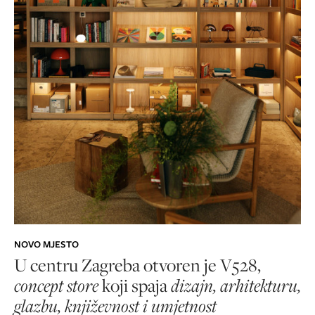
NOVO MJESTO
U centru Zagreba otvoren je V528,
concept store
koji spaja
dizajn, arhitekturu,
glazbu, književnost i umjetnost