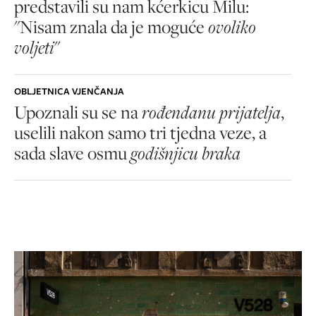
predstavili su nam kćerkicu Milu:
"Nisam znala da je moguće
ovoliko
voljeti
"
OBLJETNICA VJENČANJA
Upoznali su se na
rođendanu prijatelja
,
uselili nakon samo tri tjedna veze, a
sada slave osmu
godišnjicu braka