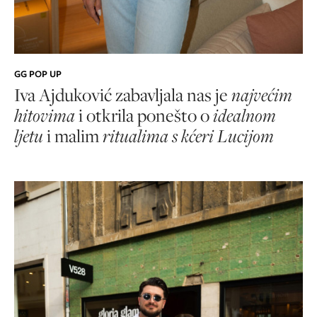
GG POP UP
Iva Ajduković zabavljala nas je
najvećim
hitovima
i otkrila ponešto o
idealnom
ljetu
i malim
ritualima s kćeri Lucijom