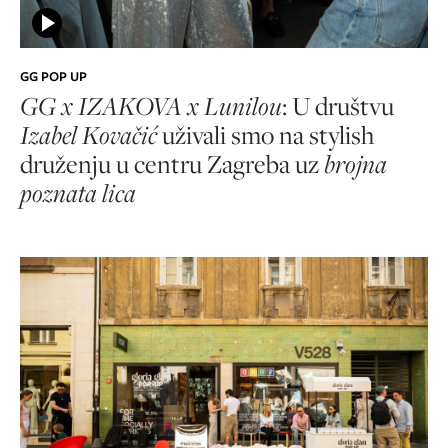
GG POP UP
GG x IZAKOVA x Lunilou
: U društvu
Izabel Kovačić
uživali smo na stylish
druženju u centru Zagreba uz
brojna
poznata lica