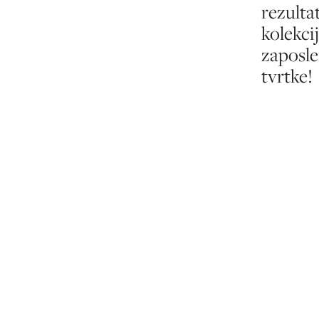
rezulta
kolekci
zaposle
tvrtke!