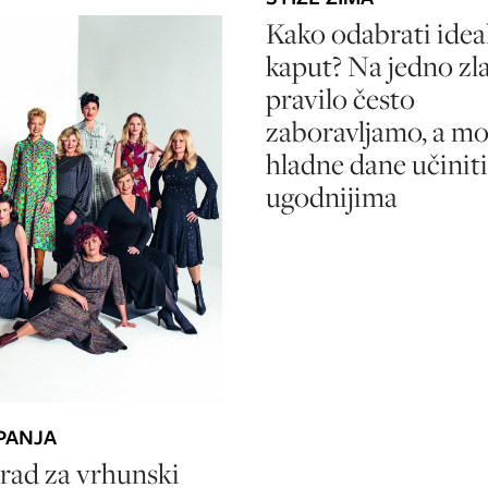
Kako odabrati idea
kaput? Na jedno zl
pravilo često
zaboravljamo, a m
hladne dane učiniti
ugodnijima
PANJA
rad za vrhunski