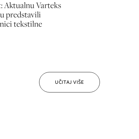
t: Aktualnu Varteks
ju predstavili
nici tekstilne
UČITAJ VIŠE