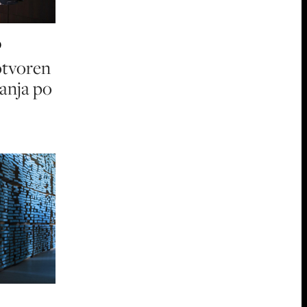
O
otvoren
vanja po