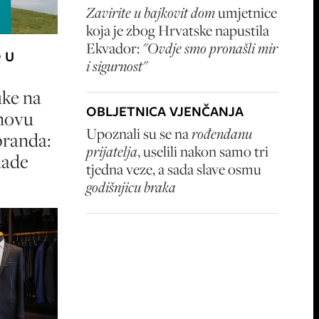
Zavirite u bajkovit dom
umjetnice
koja je zbog Hrvatske napustila
Ekvador:
"Ovdje smo pronašli mir
 U
i sigurnost"
ke na
OBLJETNICA VJENČANJA
 novu
Upoznali su se na
rođendanu
branda:
prijatelja
, uselili nakon samo tri
made
tjedna veze, a sada slave osmu
godišnjicu braka