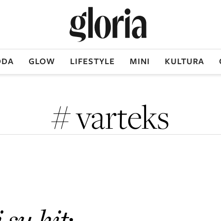
DA
GLOW
LIFESTYLE
MINI
KULTURA
# varteks
i su hit
: