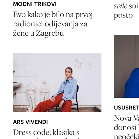
MODNI TRIKOVI
svile
sni
Evo kako je bilo na prvoj
posto
radionici odijevanja za
žene u Zagrebu
USUSRET
Nova Va
ARS VIVENDI
donosi k
Dress code: klasika s
neoček