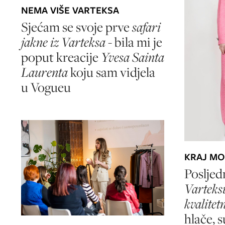
NEMA VIŠE VARTEKSA
Sjećam se svoje prve
safari
jakne iz Varteksa
- bila mi je
poput kreacije
Yvesa Sainta
Laurenta
koju sam vidjela
u Vogueu
KRAJ MO
Posljed
Varteks
kvalite
hlače, 