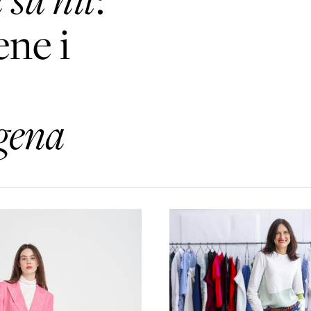
ne i
gena