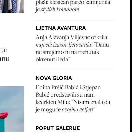
plaži: klasičan pareo zamijenila
je
stylish komadom
LJETNA AVANTURA
Anja Alavanja Viljevac otkrila
najveći izazov ljetovanja
: "Danu
u:
ne smijemo ni na trenutak
unu
okrenuti leđa"
NOVA GLORIA
Edina Pršić Babić i Stjepan
Babić predstavili su nam
kćerkicu Milu: "Nisam znala da
je moguće
ovoliko voljeti
"
POPUT GALERIJE