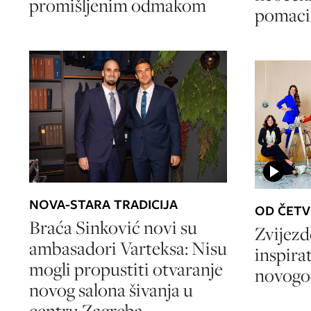
promišljenim odmakom
pomac
NOVA-STARA TRADICIJA
OD ČETV
Braća Sinković novi su
Zvijezd
ambasadori Varteksa: Nisu
inspira
mogli propustiti otvaranje
novogod
novog salona šivanja u
centru Zagreba