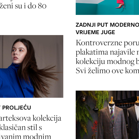
ženi su i do 80
ZADNJI PUT MODERNO
VRIJEME JUGE
Kontroverzne poru
plakatima najavile
kolekciju modnog 
Svi želimo ove ko
 PROLJEĆU
rteksova kolekcija
lasičan stil s
ivanim modnim