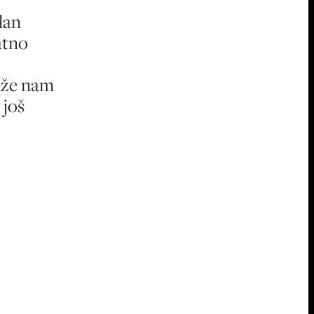
lan
atno
ože nam
 još