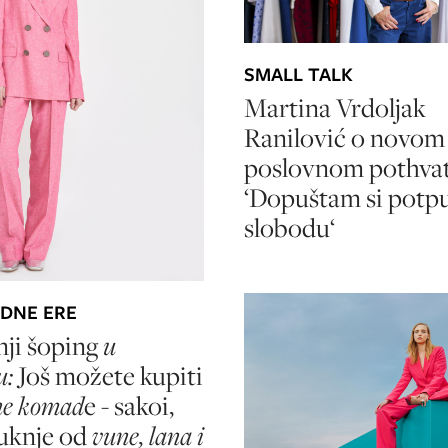
SMALL TALK
Martina Vrdoljak
Ranilović o novom
poslovnom pothvat
‘Dopuštam si potp
slobodu‘
DNE ERE
nji šoping
u
u:
Još možete kupiti
tne komad
e - sakoi,
suknje od
vune, lana i