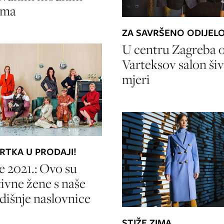
ima
ZA SAVRŠENO ODIJEL
U centru Zagreba 
Varteksov salon ši
mjeri
RTKA U PRODAJI!
e 2021.: Ovo su
tivne žene s naše
išnje naslovnice
STIŽE ZIMA