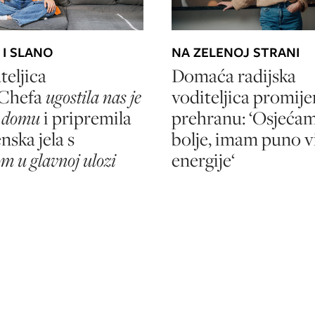
 I SLANO
NA ZELENOJ STRANI
teljica
Domaća radijska
Chefa
ugostila nas je
voditeljica promije
e domu
i pripremila
prehranu: ‘Osjećam
nska jela s
bolje, imam puno v
m u glavnoj ulozi
energije‘