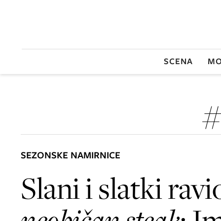
SCENA
MO
#
SEZONSKE NAMIRNICE
Slani i slatki ravio
neobičan steak
: 