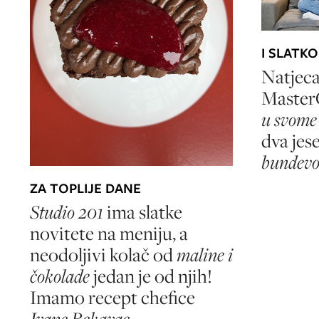
I SLATKO
Natjeca
Master
u svom
dva jese
bundevo
ZA TOPLIJE DANE
Studio 201
ima slatke
novitete na meniju, a
neodoljivi kolač od
maline i
čokolade
jedan je od njih!
Imamo recept chefice
Ivane Bekavac