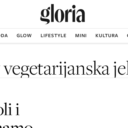
DA
GLOW
LIFESTYLE
MINI
KULTURA
 vegetarijanska je
li i
Imamo