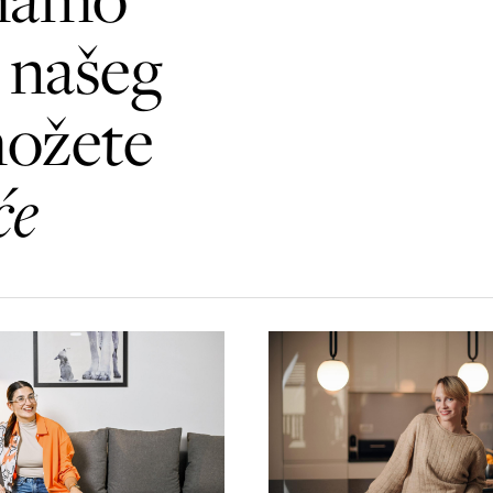
a
našeg
možete
će