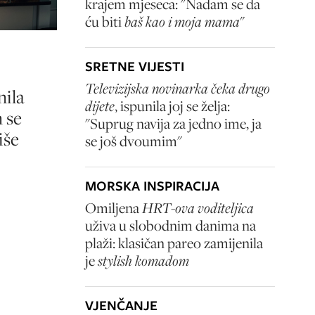
krajem mjeseca: "Nadam se da
ću biti
baš kao i moja mama
"
SRETNE VIJESTI
Televizijska novinarka čeka drugo
nila
dijete
, ispunila joj se želja:
 se
"Suprug navija za jedno ime, ja
iše
se još dvoumim"
MORSKA INSPIRACIJA
Omiljena
HRT-ova voditeljica
uživa u slobodnim danima na
plaži: klasičan pareo zamijenila
je
stylish komadom
VJENČANJE