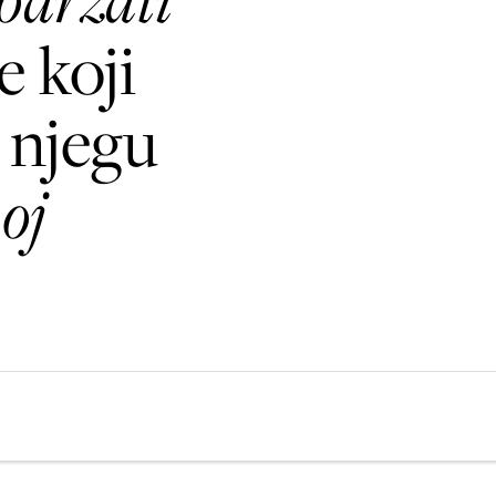
e koji
a njegu
oj