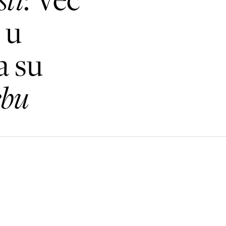
 u
a su
ebu