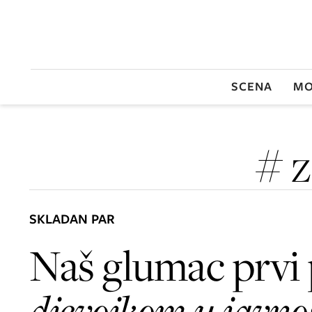
SCENA
MO
# 
SKLADAN PAR
Naš glumac prvi
djevojkom u javno