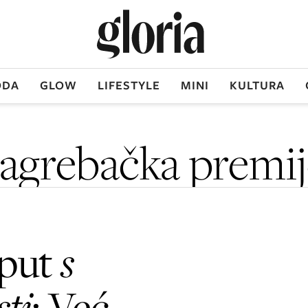
DA
GLOW
LIFESTYLE
MINI
KULTURA
zagrebačka premij
 put
s
sti
: Već