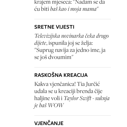
krajem mjeseca: "Nadam se da
ću biti
baš kao i moja mama
"
SRETNE VIJESTI
Televizijska novinarka čeka drugo
dijete
, ispunila joj se želja:
"Suprug navija za jedno ime, ja
se još dvoumim"
RASKOŠNA KREACIJA
Kakva vjenčanica! Tia Jurčić
udala se u kreaciji brenda čije
haljine voli i
Taylor Swift - suknja
je baš WOW
VJENČANJE