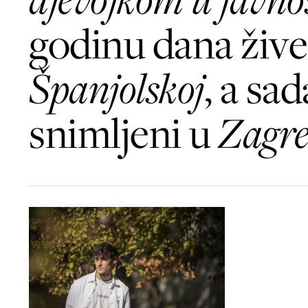
godinu dana žive
Španjolskoj
, a sad
snimljeni u
Zagr