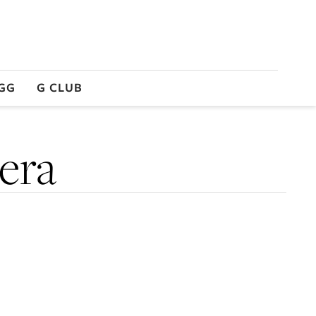
GG
G CLUB
era