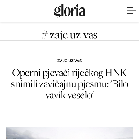
# zajc uz vas
ZAJC UZ VAS
Operni pjevači riječkog HNK
snimili zavičajnu pjesmu: 'Bilo
vavik veselo'