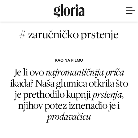
# zaručničko prstenje
KAO NA FILMU
Je li ovo
najromantičnija priča
ikada? Naša glumica otkrila što
je prethodilo kupnji
prstenja
,
njihov potez iznenadio je
i
prodavačicu