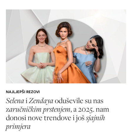
NAJLJEPŠI REZOVI
Selena
i
Zendaya
oduševile su nas
z
aručničkim prstenjem
, a 2025. nam
donosi nove trendove i još
sjajnih
primjera