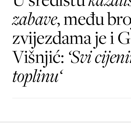
zabave
, među br
zvijezdama je i 
Višnjić:
‘Svi cije
toplinu‘