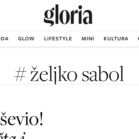
DA
GLOW
LIFESTYLE
MINI
KULTURA
# željko sabol
ševio!
ta i