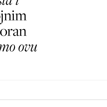
ojnim
Goran
nimo ovu