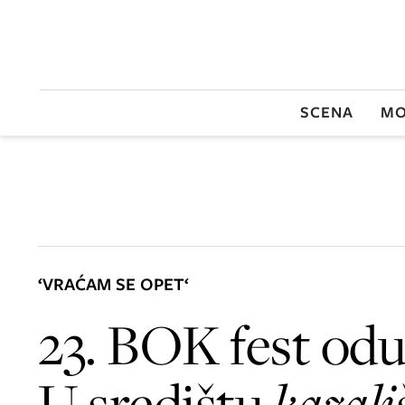
SCENA
MO
‘VRAĆAM SE OPET‘
23. BOK fest odu
U središtu
kazališ