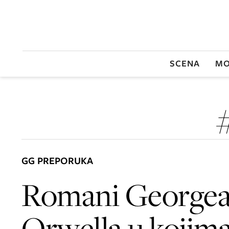
SCENA
MO
GG PREPORUKA
Romani George
Orwella u kojima