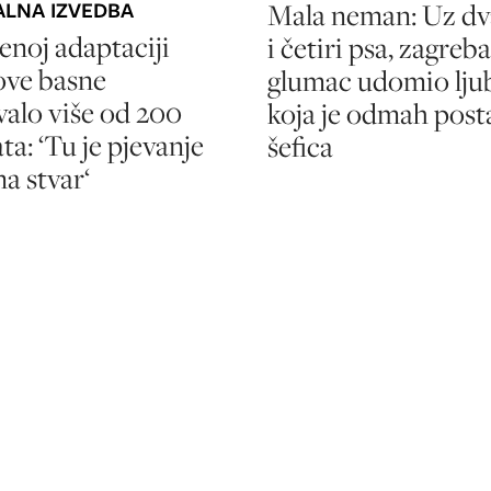
Mala neman: Uz dv
LNA IZVEDBA
enoj adaptaciji
i četiri psa, zagreb
ove basne
glumac udomio lju
valo više od 200
koja je odmah post
ta: ‘Tu je pjevanje
šefica
a stvar‘