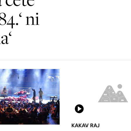
84.‘ ni
a‘
KAKAV RAJ