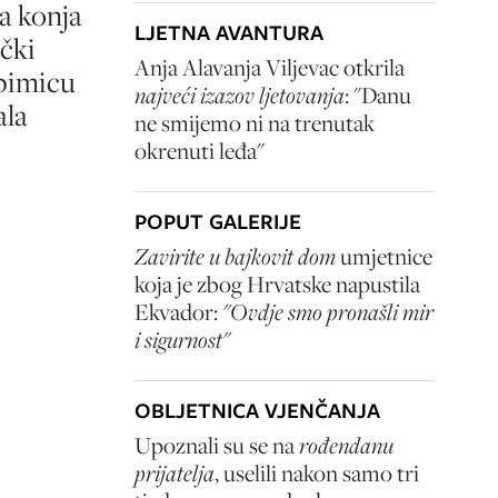
a konja
LJETNA AVANTURA
ački
Anja Alavanja Viljevac otkrila
bimicu
najveći izazov ljetovanja
: "Danu
ala
ne smijemo ni na trenutak
okrenuti leđa"
POPUT GALERIJE
Zavirite u bajkovit dom
umjetnice
koja je zbog Hrvatske napustila
Ekvador:
"Ovdje smo pronašli mir
i sigurnost"
OBLJETNICA VJENČANJA
Upoznali su se na
rođendanu
prijatelja
, uselili nakon samo tri