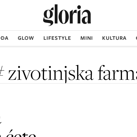
DA
GLOW
LIFESTYLE
MINI
KULTURA
# zivotinjska farm
a
 ćete