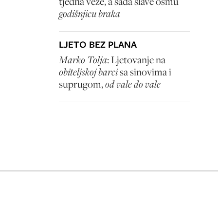
tjedna veze, a sada slave osmu
godišnjicu braka
LJETO BEZ PLANA
Marko Tolja
: Ljetovanje na
obiteljskoj barci
sa sinovima i
suprugom,
od vale do vale