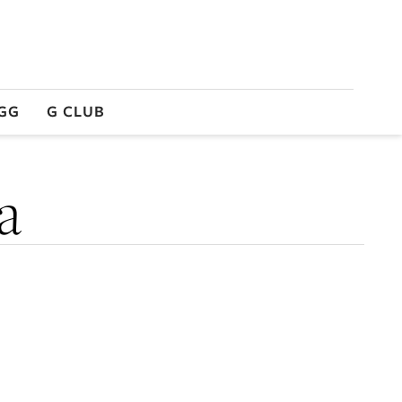
GG
G CLUB
a