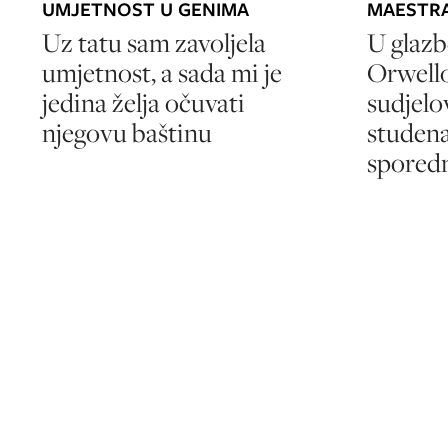
UMJETNOST U GENIMA
MAESTRA
Uz tatu sam zavoljela
U glazb
umjetnost, a sada mi je
Orwell
jedina želja očuvati
sudjelo
njegovu baštinu
studena
sporedn