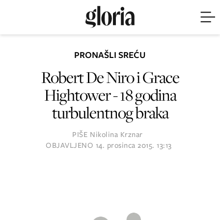
PRONAŠLI SREĆU
Robert De Niro i Grace
Hightower - 18 godina
turbulentnog braka
PIŠE
Nikolina Krznar
OBJAVLJENO
14. prosinca 2015. 13:13