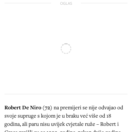
OGLAS
Robert De Niro (72)
na premijeri se nije odvajao od
svoje supruge s kojom je u braku već više od 18
godina, ali paru nisu uvijek cvjetale ruže – Robert i
Grace razišli su se 1999. godine, nakon dvije godine