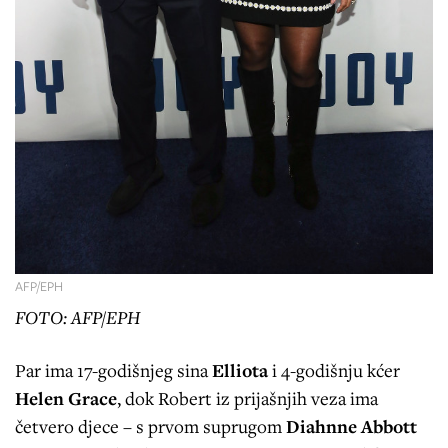
AFP/EPH
FOTO: AFP/EPH
Par ima 17-godišnjeg sina
Elliota
i 4-godišnju kćer
Helen Grace
, dok Robert iz prijašnjih veza ima
četvero djece – s prvom suprugom
Diahnne Abbott