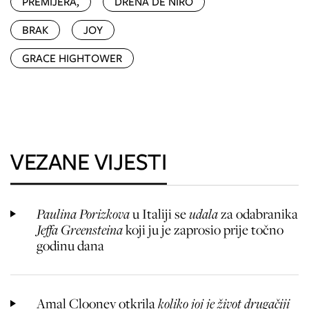
PREMIJERA,
DRENA DE NIRO
BRAK
JOY
GRACE HIGHTOWER
VEZANE VIJESTI
Paulina Porizkova
u Italiji se
udala
za odabranika
Jeffa Greensteina
koji ju je zaprosio prije točno
godinu dana
Amal Clooney otkrila
koliko joj je život drugačiji