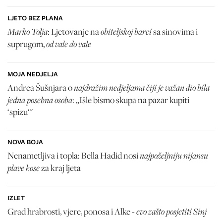
LJETO BEZ PLANA
Marko Tolja
obiteljskoj barci
: Ljetovanje na
sa sinovima i
od vale do vale
suprugom,
MOJA NEDJELJA
najdražim nedjeljama čiji je važan dio bila
Andrea Šušnjara o
jedna posebna osoba
: „Išle bismo skupa na pazar kupiti
‘spizu‘"
NOVA BOJA
najpoželjniju nijansu
Nenametljiva i topla: Bella Hadid nosi
plave kose
za kraj ljeta
IZLET
evo zašto posjetiti Sinj
Grad hrabrosti, vjere, ponosa i Alke -