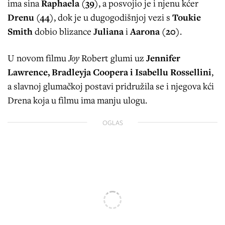
ima sina
Raphaela (39)
, a posvojio je i njenu kćer
Drenu (44)
, dok je u dugogodišnjoj vezi s
Toukie
Smith
dobio blizance
Juliana
i
Aarona (20)
.
U novom filmu
Joy
Robert glumi uz
Jennifer
Lawrence, Bradleyja Coopera i Isabellu Rossellini
,
a slavnoj glumačkoj postavi pridružila se i njegova kći
Drena koja u filmu ima manju ulogu.
OGLAS