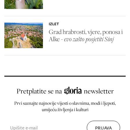
IZLET
Grad hrabrosti, vjere, ponosa i
Alke -
evo zašto posjetiti Sinj
Pretplatite se na
newsletter
Prvi saznajte najnovije vijesti o slavnima, modi i ljepoti,
umijeću življenja i kulturi