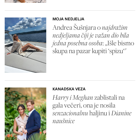
MOJA NEDJELJA
Andrea Šušnjara o
najdražim
nedjeljama čiji je važan dio bila
jedna posebna osoba
: „Išle bismo
skupa na pazar kupiti ‘spizu‘"
KANADSKA VEZA
Harry i Meghan
zablistali na
gala večeri, ona je nosila
senzacionalnu
haljinu i
Dianine
naušnice