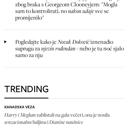
zbog braka s Georgeom Clooneyjem: "Mogla
sam to kontrolirati, no
nakon udaje
sve se
promijenilo"
Pogledajte kako je
Novak Đoković
iznenadio
suprugu za
njezin rođendan
- nebo je tu noć sjalo
samo za nju
TRENDING
KANADSKA VEZA
Harry i Meghan
zablistali na gala večeri, ona je nosila
senzacionalnu
Dianine naušnice
haljinu i