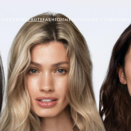
TALK
VIEW
BEAUTY
FASHION
MEN
LIVING
GG CLUB
GLORIA