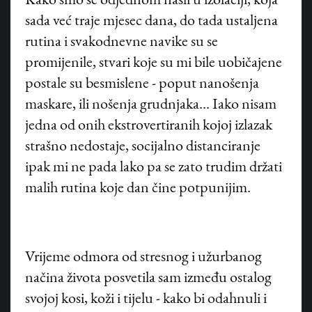
K
ako smo se odjednom našli u izolaciji, koja
sada već traje mjesec dana, do tada ustaljena
rutina i svakodnevne navike su se
promijenile, stvari koje su mi bile uobičajene
postale su besmislene - poput nanošenja
maskare, ili nošenja grudnjaka... Iako nisam
jedna od onih ekstrovertiranih kojoj izlazak
strašno nedostaje, socijalno distanciranje
ipak mi ne pada lako pa se zato trudim držati
malih rutina koje dan čine potpunijim.
Vrijeme odmora od stresnog i užurbanog
načina života posvetila sam između ostalog
svojoj kosi, koži i tijelu - kako bi odahnuli i