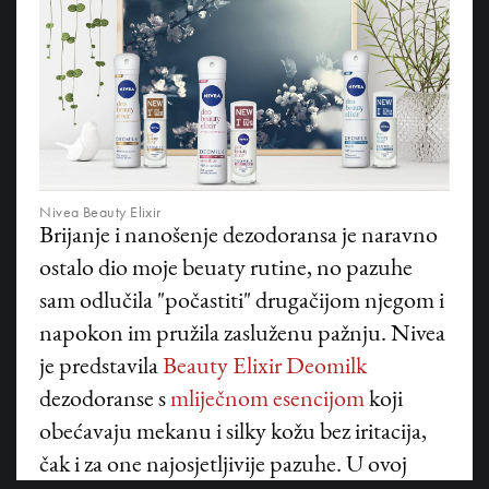
Nivea Beauty Elixir
Brijanje i nanošenje dezodoransa je naravno
ostalo dio moje beuaty rutine, no pazuhe
sam odlučila "počastiti" drugačijom njegom i
napokon im pružila zasluženu pažnju. Nivea
je predstavila
Beauty Elixir Deomilk
©
HANZA MEDIA d.o.o 2026. Sva prava pridržana
dezodoranse s
mliječnom esencijom
koji
obećavaju mekanu i silky kožu bez iritacija,
čak i za one najosjetljivije pazuhe. U ovoj