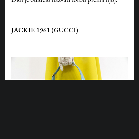
Dior je odlučio nazvati torbu prema njoj.
JACKIE 1961 (GUCCI)
©
HANZA MEDIA d.o.o 2026. Sva prava pridržana