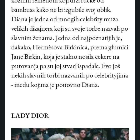
kožnim remenom koji drži ručke od
bambusa kako ne bi izgubile svoj oblik.
Diana je jedna od mnogih celebrity muza
velikih dizajnera koji su svoje torbe nazvali po
slavnim ženama. Jedna od najpoznatijih je,
dakako, Hermèsova Birkinica, prema glumici
Jane Birkin, koja je stalno nosila cekere na
putovanja pa su joj stvari ispadale. Evo još
nekih slavnih torbi nazvanih po celebrityjima
- među kojima je ponovno Diana.
LADY DIOR