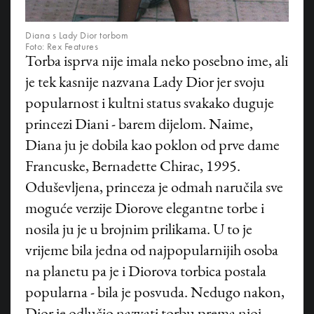
Diana s Lady Dior torbom
Foto: Rex Features
Torba isprva nije imala neko posebno ime, ali
je tek kasnije nazvana Lady Dior jer svoju
popularnost i kultni status svakako duguje
princezi Diani - barem dijelom. Naime,
Diana ju je dobila kao poklon od prve dame
Francuske, Bernadette Chirac, 1995.
Oduševljena, princeza je odmah naručila sve
moguće verzije Diorove elegantne torbe i
nosila ju je u brojnim prilikama. U to je
vrijeme bila jedna od najpopularnijih osoba
na planetu pa je i Diorova torbica postala
popularna - bila je posvuda. Nedugo nakon,