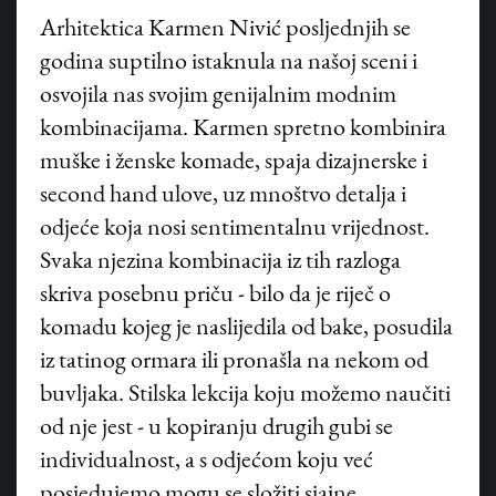
A
rhitektica Karmen Nivić posljednjih se
godina suptilno istaknula na našoj sceni i
osvojila nas svojim genijalnim modnim
kombinacijama. Karmen spretno kombinira
muške i ženske komade, spaja dizajnerske i
second hand ulove, uz mnoštvo detalja i
odjeće koja nosi sentimentalnu vrijednost.
Svaka njezina kombinacija iz tih razloga
skriva posebnu priču - bilo da je riječ o
komadu kojeg je naslijedila od bake, posudila
iz tatinog ormara ili pronašla na nekom od
buvljaka. Stilska lekcija koju možemo naučiti
od nje jest - u kopiranju drugih gubi se
individualnost, a s odjećom koju već
posjedujemo mogu se složiti sjajne