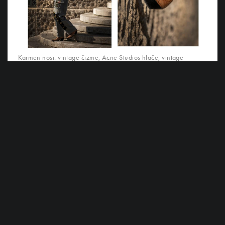
©
HANZA MEDIA d.o.o 2026. Sva prava pridržana
Karmen nosi: vintage čizme, Acne Studios hlače, vintage
jaknu
"Velika inspiracija mi je obitelj, svi se volimo
lijepo odjenuti, pazimo na detalje, a inače su
kod mene svi skloni talijanskoj klasici. Od
mame, tate, bake i djeda pa do brata,
obožavam njihov stil i najčešće "pokupim"
odjeću iz njihovih ormara. Primjerice,
bratovo odijelo s krizme koje je prerastao