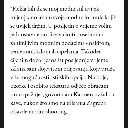
"Rekla bih da se moj modni stil uvijek
mijenja, no imam svoje modne formule kojih
se uvijek držim. U posljednje vrijeme volim
jednostavne outfite začiniti posebnim i
zanimljivim modnim dodacima - nakitom,
remenom, šalom ili cipelama. Također
cijenim dobar jeans i u posljednje vrijeme
sklona sam slojevitom odijevanju koje pruža
više mogućnosti i stilskih opcija. Na boje,
uzorke i osobito teksturu odjeće obraćam
puno pažnje", govori nam Karmen uz šalicu
kave, nakon što smo na ulicama Zagreba
obavile modni shooting.