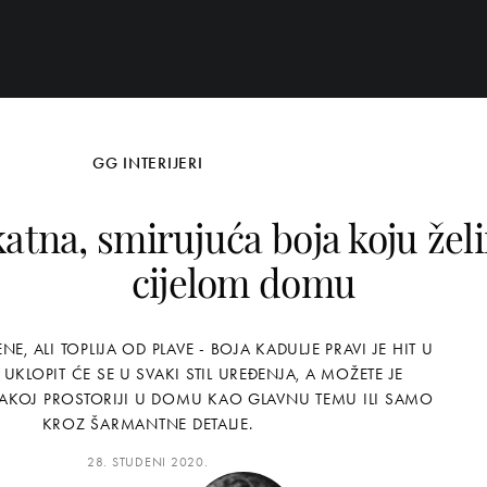
GG INTERIJERI
katna, smirujuća boja koju žel
cijelom domu
NE, ALI TOPLIJA OD PLAVE - BOJA KADULJE PRAVI JE HIT U
 UKLOPIT ĆE SE U SVAKI STIL UREĐENJA, A MOŽETE JE
SVAKOJ PROSTORIJI U DOMU KAO GLAVNU TEMU ILI SAMO
KROZ ŠARMANTNE DETALJE.
28. STUDENI 2020.